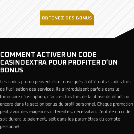
OBTENEZ DES BONUS
COMMENT ACTIVER UN CODE
CASINOEXTRA POUR PROFITER D’UN
BONUS
Les codes promo peuvent être renseignés à différents stades lors
de l’utilisation des services. Ils s’introduisent parfois dans le
formulaire d’inscription, d’autres fois lors de la phase de dépôt ou
encore dans la section bonus du profil personnel. Chaque promotion
peut avoir des exigences différentes, nécessitant l’entrée du code
soit durant le paiement, soit dans les paramètres du compte
personnel.