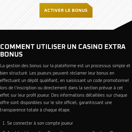
ACTIVER LE BONUS
COMMENT UTILISER UN CASINO EXTRA
BONUS
La gestion des bonus sur la plateforme est un processus simple et
bien structuré. Les joueurs peuvent réclamer leur bonus en
effectuant un dépôt qualifiant, en saisissant un code promotionnel
lors de l’inscription ou directement dans la section prévue à cet
effet sur leur profil joueur. Des informations détaillées sur chaque
offre sont disponibles sur le site officiel, garantissant une
transparence totale à chaque étape.
Se connecter à son compte joueur