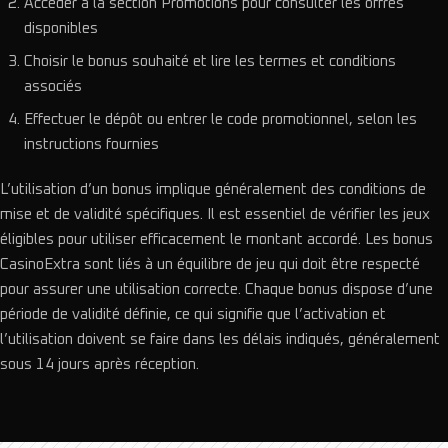
Accéder à la section Promotions pour consulter les offres
disponibles
Choisir le bonus souhaité et lire les termes et conditions
associés
Effectuer le dépôt ou entrer le code promotionnel, selon les
instructions fournies
L’utilisation d’un bonus implique généralement des conditions de
mise et de validité spécifiques. Il est essentiel de vérifier les jeux
éligibles pour utiliser efficacement le montant accordé. Les bonus
CasinoExtra sont liés à un équilibre de jeu qui doit être respecté
pour assurer une utilisation correcte. Chaque bonus dispose d’une
période de validité définie, ce qui signifie que l’activation et
l’utilisation doivent se faire dans les délais indiqués, généralement
sous 14 jours après réception.