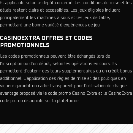
€, applicable selon le dépôt concerné. Les conditions de mise et les
délais restent clairs et accessibles. Les jeux éligibles incluent
principalement les machines à sous et les jeux de table,
permettant une bonne variété d’expériences de jeu.
CASINOEXTRA OFFRES ET CODES
PROMOTIONNELS
Les codes promotionnels peuvent être échangés lors de
l’inscription ou d’un dépôt, selon les opérations en cours. Ils
permettent d’obtenir des tours supplémentaires ou un crédit bonus
additionnel. L’application des règles de mise et des politiques en
vigueur garantit un cadre transparent pour l’utilisation de chaque
avantage proposé via le code promo Casino Extra et le CasinoExtra
code promo disponible sur la plateforme.