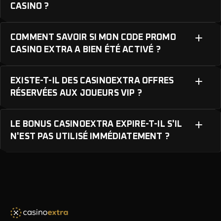
CASINO ?
COMMENT SAVOIR SI MON CODE PROMO
CASINO EXTRA A BIEN ÉTÉ ACTIVÉ ?
EXISTE-T-IL DES CASINOEXTRA OFFRES
RÉSERVÉES AUX JOUEURS VIP ?
LE BONUS CASINOEXTRA EXPIRE-T-IL S'IL
N'EST PAS UTILISÉ IMMÉDIATEMENT ?