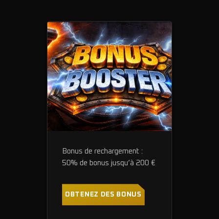
Bonus de rechargement :
50% de bonus jusqu’à 200 €
OBTENEZ DES BONUS